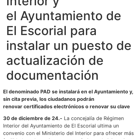
Interior y
el Ayuntamiento de
El Escorial para
instalar un puesto de
actualización de
documentación
El denomina
do PA
D se instalará en el Ayuntamiento y,
sin cita previa
,
los ciu
dadanos podrán
renovar
certific
a
dos electrónic
os
o renovar
su cl
ave
30
de diciembre de
2
4
.-
La concejalía de Régimen
Interior del Ayuntamiento de El Escorial ultima un
convenio con el Ministerio del Interior para ofrecer más