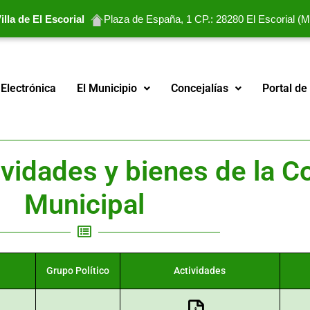
lla de El Escorial
Plaza de España, 1 CP.: 28280 El Escorial (M
Electrónica
El Municipio
Concejalías
Portal de
ividades y bienes de la C
Municipal
Grupo Político
Actividades