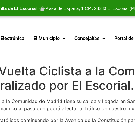
lla de El Escorial
Plaza de España, 1 CP.: 28280 El Escorial (M
Electrónica
El Municipio
Concejalías
Portal de
 Vuelta Ciclista a la C
alizado por El Escorial
a a la Comunidad de Madrid tiene su salida y llegada en San
inámico al paso que podrá afectar al tráfico de nuestro mun
tólicos continuando por la Avenida de la Constitución para 