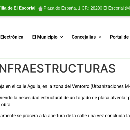
lla de El Escorial
Plaza de España, 1 CP.: 28280 El Escorial (M
Electrónica
El Municipio
Concejalías
Portal de
 INFRAESTRUCTURAS
ja en el calle Águila, en la zona del Ventorro (Urbanizaciones M
uiriendo la necesidad estructural de un forjado de placa alveolar
 obra.
amente se procera a la apertura de la calle una vez concluida l